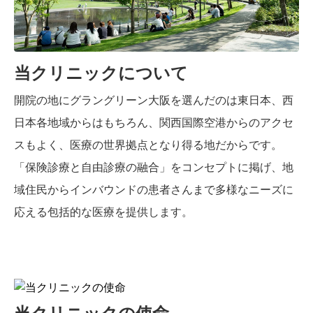
し、自然と知識や技術が身についていく環境を提供し
ます。大切なのは前向きな姿勢で他のスタッフと積極
的に関わる意欲だと考えていますので、リラックスし
て面談に臨んでください。
当クリニックについて
開院の地にグラングリーン大阪を選んだのは東日本、西
日本各地域からはもちろん、関西国際空港からのアクセ
スもよく、医療の世界拠点となり得る地だからです。
「保険診療と自由診療の融合」をコンセプトに掲げ、地
域住民からインバウンドの患者さんまで多様なニーズに
応える包括的な医療を提供します。
当クリニックの使命