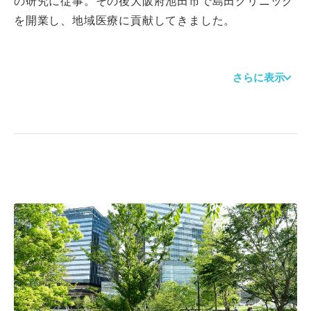
の研究に従事。その後大阪府池田市で島田クリニック
を開業し、地域医療に貢献してきました。
このような再生医療、細胞治療の専門的な研究と日々
さらに表示
患者さんに向き合う臨床の両方を行ってきた、独自の
経歴を持つ自分だからこそできる医療があるはずだ。
そのような思いで開院したのが当クリニックです。開
院後は、一般的な保険診療はもちろんのこと、細胞治
療によるがん治療、アンチエイジング、美容医療をは
じめとした自由診療についても科学的根拠に基づく質
の高い医療を提供してまいります。
当クリニックでは、経験や資格の有無にこだわるより
もチームワークを大切にし、スタッフ同士のつながり
を尊重できる方と一緒に働きたいと考えています。医
療に対する熱意やブランクがある方も、安心してご応
募ください。周囲のスタッフがしっかりとサポート