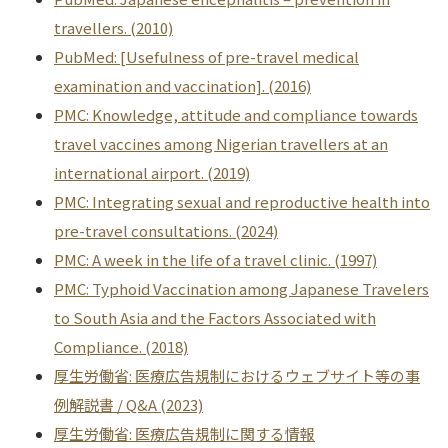
travellers. (2010)
PubMed: [Usefulness of pre-travel medical
examination and vaccination]. (2016)
PMC: Knowledge, attitude and compliance towards
travel vaccines among Nigerian travellers at an
international airport. (2019)
PMC: Integrating sexual and reproductive health into
pre-travel consultations. (2024)
PMC: A week in the life of a travel clinic. (1997)
PMC: Typhoid Vaccination among Japanese Travelers
to South Asia and the Factors Associated with
Compliance. (2018)
厚生労働省: 医療広告規制におけるウェブサイト等の事
例解説書 / Q&A (2023)
厚生労働省: 医療広告規制に関する情報