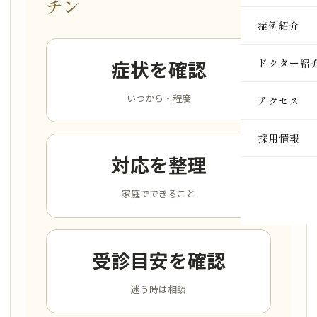
チン
医療脱毛
症例紹介
ルメッカ
症状を確認
ドクター紹
ピーリン
いつから・程度
アクセス
イオン導
採用情報
レーザー
対応を整理
インモー
家庭でできること
ダーマペ
セルサー
受診目安を確認
ヒアルロ
迷う時は相談
ボトック