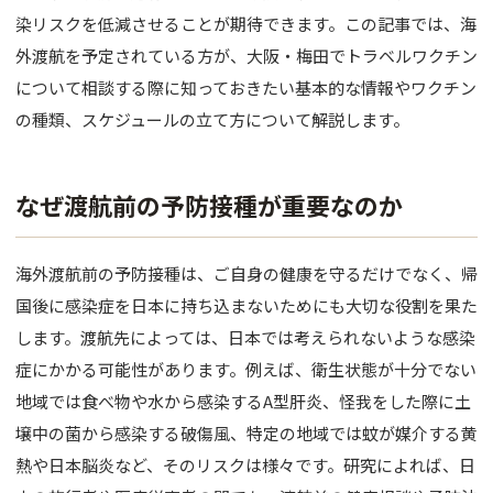
バスト
染リスクを低減させることが期待できます。この記事では、海
外渡航を予定されている方が、大阪・梅田でトラベルワクチン
脂肪吸引
について相談する際に知っておきたい基本的な情報やワクチン
婦人科形
の種類、スケジュールの立て方について解説します。
OTHER 
なぜ渡航前の予防接種が重要なのか
美容点滴
AGA・F
海外渡航前の予防接種は、ご自身の健康を守るだけでなく、帰
痩身処方
国後に感染症を日本に持ち込まないためにも大切な役割を果た
します。渡航先によっては、日本では考えられないような感染
美白内服
症にかかる可能性があります。例えば、衛生状態が十分でない
Eve V 
地域では食べ物や水から感染するA型肝炎、怪我をした際に土
壌中の菌から感染する破傷風、特定の地域では蚊が媒介する黄
ドクター
熱や日本脳炎など、そのリスクは様々です。研究によれば、日
サプリ