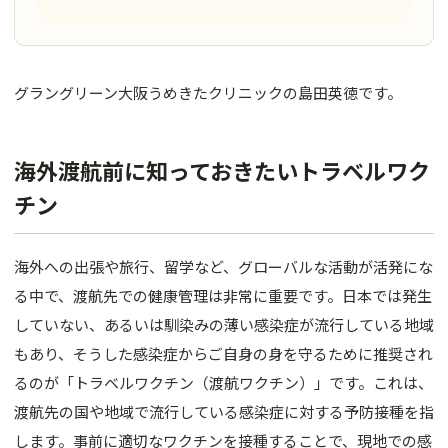
肌育注射
FACE
グラングリーン大阪うめきたクリニックの島田英徳です。
目元
鼻
海外渡航前に知っておきたいトラベルワク
口唇
チン
顎
海外への出張や旅行、留学など、グローバルな活動が活発にな
糸リフト
る中で、渡航先での健康管理は非常に重要です。日本では発生
していない、あるいは馴染みの薄い感染症が流行している地域
フェイス
もあり、そうした感染症からご自身の身を守るために推奨され
BODY
るのが「トラベルワクチン（渡航ワクチン）」です。これは、
渡航先の国や地域で流行している感染症に対する予防接種を指
豊胸
します。事前に適切なワクチンを接種することで、現地での感