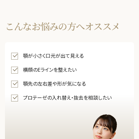
バスト
こんなお悩みの方へオススメ
脂肪吸引
婦人科形
OTHER 
顎が小さく口元が出て見える
美容点滴
横顔のEラインを整えたい
AGA・F
顎先の左右差や形が気になる
痩身処方
プロテーゼの入れ替え・抜去を相談したい
美白内服
Eve V 
ドクター