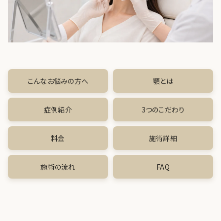
肌育注射
FACE
目元
こんなお悩みの方へ
顎とは
鼻
口唇
症例紹介
3つのこだわり
顎
料金
施術詳細
糸リフト
施術の流れ
FAQ
フェイス
BODY
豊胸