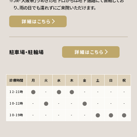
※JR「大阪駅」うめきた地下口からは地下通路にて直結してお
り、雨の日でも濡れずにご来院いただけます。
詳細はこちら
駐車場・駐輪場
詳細はこちら
診療時間
月
火
水
木
金
土
日
祝
●
●
●
12-21時
-
-
-
-
-
●
●
10-22時
-
-
-
-
-
-
●
●
●
10-19時
-
-
-
-
-