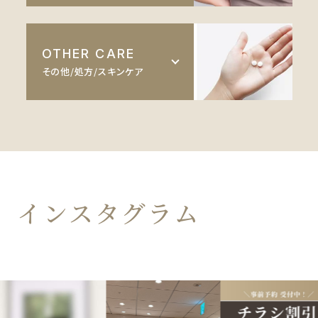
口唇
インモード
豊胸
顎
OTHER CARE
ダーマペン
バスト
その他/処方/スキンケア
糸リフト
セルサー
脂肪吸引
フェイスリフト
美容点滴
ヒアルロン酸
婦人科形成
AGA・FGA
ボトックス
痩身処方
肌育注射
インスタグラム
美白内服薬
Eve V 肌診断
ドクターズコスメ・サプリ