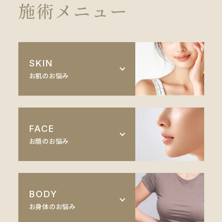
施術メニュー
SKIN
お肌のお悩み
医療脱毛
FACE
ルメッカ
お顔のお悩み
ピーリング
目元
イオン導入
BODY
鼻
お身体のお悩み
レーザーフェイシャル