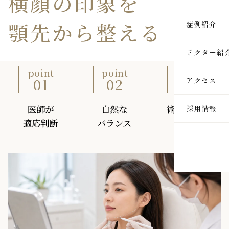
横顔の
印象を
医療脱毛
顎先から
整える
症例紹介
ルメッカ
ドクター紹
ピーリン
point
point
point
01
02
03
アクセス
イオン導
医師が
自然な
術後管理も
採用情報
レーザー
適応判断
バランス
重視
インモー
ダーマペ
セルサー
ヒアルロ
ボトック