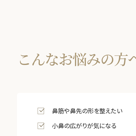
豊胸
バスト
脂肪吸引
婦人科形
こんなお悩みの方
OTHER 
美容点滴
AGA・F
痩身処方
鼻筋や鼻先の形を整えたい
美白内服
小鼻の広がりが気になる
Eve V 