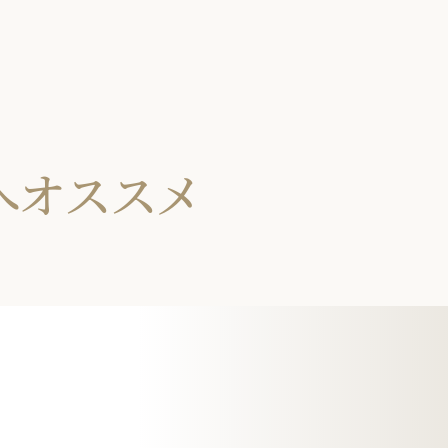
成
へオススメ
その他/処方/スキンケア
CARE
GA
薬
肌診断