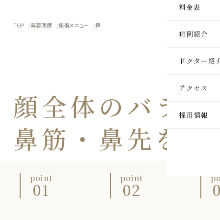
SKIN
料金表
TOP
美容医療
施術メニュー
鼻
医療脱毛
症例紹介
ルメッカ
ドクター紹
ピーリン
アクセス
顔全体の
バラン
イオン導
採用情報
レーザー
鼻筋・
鼻先を
整
インモー
ダーマペ
point
point
po
セルサー
01
02
ヒアルロ