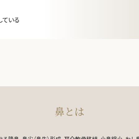
ズコスメ・
している
鼻とは
よる隆鼻、鼻尖（鼻先）形成、耳介軟骨移植、小鼻縮小、わし