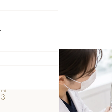
お肌のお悩み
介
グ
スで
入
フェイシャル
える
ド
ン
int
03
ン酸