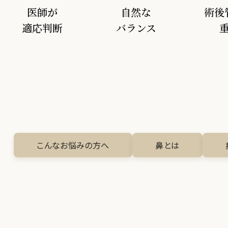
ボトック
医師が
自然な
術後
適応判断
バランス
肌育注射
FACE
目元
鼻
口唇
こんなお悩みの方へ
鼻とは
顎
糸リフト
フェイス
BODY