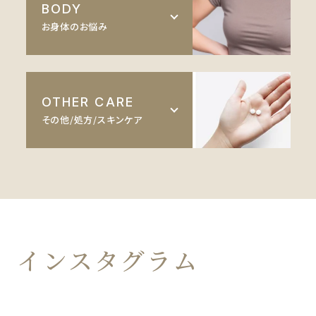
BODY
鼻
お身体のお悩み
レーザーフェイシャル
口唇
インモード
豊胸
顎
OTHER CARE
ダーマペン
バスト
その他/処方/スキンケア
糸リフト
セルサー
脂肪吸引
フェイスリフト
美容点滴
ヒアルロン酸
婦人科形成
AGA・FGA
ボトックス
痩身処方
肌育注射
インスタグラム
美白内服薬
Eve V 肌診断