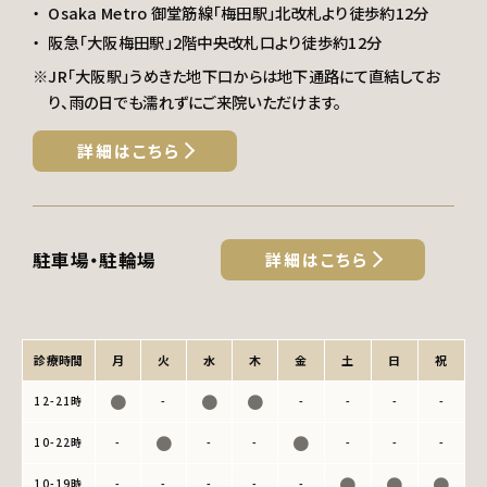
Osaka Metro 御堂筋線「梅田駅」北改札より徒歩約12分
阪急「大阪梅田駅」2階中央改札口より徒歩約12分
※JR「大阪駅」うめきた地下口からは地下通路にて直結してお
り、雨の日でも濡れずにご来院いただけます。
詳細はこちら
駐車場・駐輪場
詳細はこちら
診療時間
月
火
水
木
金
土
日
祝
●
●
●
12-21時
-
-
-
-
-
●
●
10-22時
-
-
-
-
-
-
●
●
●
10-19時
-
-
-
-
-