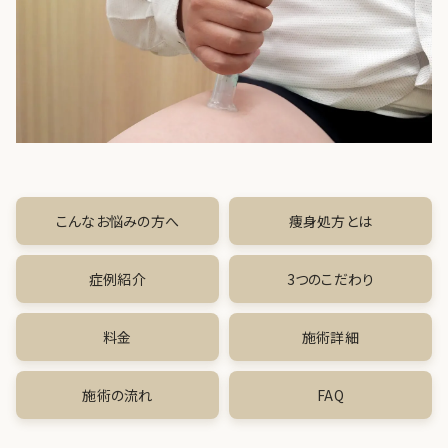
肌育注射
FACE
目元
鼻
口唇
こんなお悩みの方へ
痩身処方とは
顎
症例紹介
3つのこだわり
糸リフト
料金
施術詳細
フェイス
施術の流れ
FAQ
BODY
豊胸