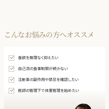
バスト
脂肪吸引
こんなお悩みの方へオススメ
婦人科形
OTHER 
美容点滴
食欲を無理なく抑えたい
AGA・F
自己流の食事制限が続かない
痩身処方
注射薬の副作用や禁忌を確認したい
美白内服
医師の管理下で体重管理を始めたい
Eve V 
ドクター