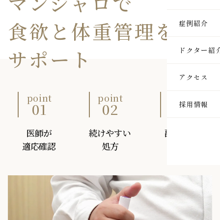
マンジャロで
医療脱毛
食欲と
体重管理を
症例紹介
ルメッカ
サポート
ドクター紹
ピーリン
アクセス
イオン導
point
point
point
01
02
03
採用情報
レーザー
インモー
医師が
続けやすい
副作用を
適応確認
処方
説明
ダーマペ
セルサー
ヒアルロ
ボトック