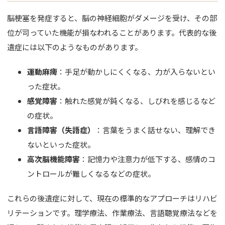
肌育注射
脳梗塞を発症すると、脳の神経細胞がダメージを受け、その部
FACE
位が司っていた機能が損なわれることがあります。代表的な後
遺症には以下のようなものがあります。
目元
運動麻痺
：手足が動かしにくくなる、力が入らないとい
鼻
った症状。
口唇
感覚障害
：触れた感覚が鈍くなる、しびれを感じるなど
の症状。
顎
言語障害（失語症）
：言葉をうまく話せない、理解でき
糸リフト
ないといった症状。
高次脳機能障害
：記憶力や注意力が低下する、感情のコ
フェイス
ントロールが難しくなるなどの症状。
BODY
これらの後遺症に対して、現在の標準的なアプローチはリハビ
豊胸
リテーションです。理学療法、作業療法、言語聴覚療法などを