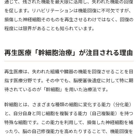
通じて、残された機能を最大限に活用し、失われた機能の回復
バスト
を促します。リハビリテーションは機能回復に不可欠ですが、
脂肪吸引
損傷した神経細胞そのものを再生させるわけではなく、回復の
程度には限界があることも知られています。
婦人科形
OTHER 
再生医療「幹細胞治療」が注目される理由
美容点滴
再生医療は、失われた組織や臓器の機能を回復させることを目
AGA・F
指す医療分野です。その中でも、脳梗塞後遺症に対して特に期
痩身処方
待されているのが「幹細胞」を用いた治療法です。
美白内服
幹細胞とは、さまざまな種類の細胞に変化する能力（分化能）
Eve V 
と、自分自身と同じ細胞を複製する能力（自己複製能）を持つ
特殊な細胞です。この能力を利用して、損傷した神経細胞を補
ドクター
ったり、脳の自己修復能力を高めたりすることで、機能回復を
サプリ