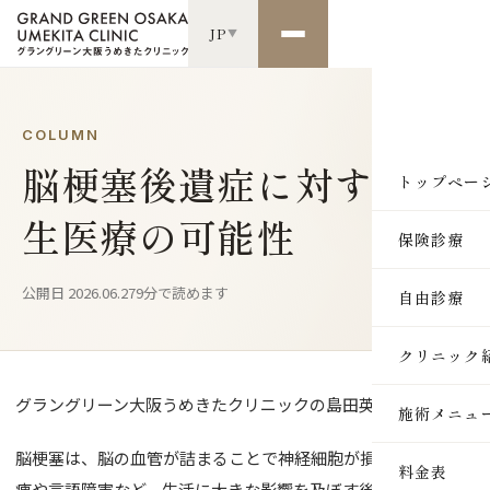
JP
▼
COLUMN
脳梗塞後遺症に対する再
トップペー
生医療の可能性
保険診療
公開日 2026.06.27
9分で読めます
自由診療
クリニック
グラングリーン大阪うめきたクリニックの島田英徳です。
施術メニュ
脳梗塞は、脳の血管が詰まることで神経細胞が損傷し、運動麻
SKIN
料金表
痺や言語障害など、生活に大きな影響を及ぼす後遺症が残るこ