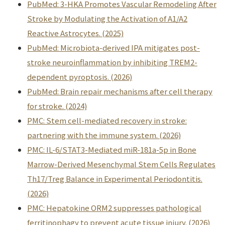
PubMed: 3-HKA Promotes Vascular Remodeling After
Stroke by Modulating the Activation of A1/A2
Reactive Astrocytes. (2025)
PubMed: Microbiota-derived IPA mitigates post-
stroke neuroinflammation by inhibiting TREM2-
dependent pyroptosis. (2026)
PubMed: Brain repair mechanisms after cell therapy
for stroke. (2024)
PMC: Stem cell-mediated recovery in stroke:
partnering with the immune system. (2026)
PMC: IL-6/STAT3-Mediated miR-181a-5p in Bone
Marrow-Derived Mesenchymal Stem Cells Regulates
Th17/Treg Balance in Experimental Periodontitis.
(2026)
PMC: Hepatokine ORM2 suppresses pathological
ferritinophagy to prevent acute tissue injury. (2026)