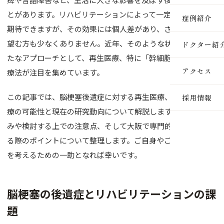
医療脱毛
とがあります。リハビリテーションによって一定の機能回復は
症例紹介
期待できますが、その効果には個人差があり、さらなる改善を
ルメッカ
望む方も少なくありません。近年、そのような状況に対する新
ドクター紹
ピーリン
たなアプローチとして、再生医療、特に「幹細胞」を用いた治
アクセス
療法が注目を集めています。
イオン導
この記事では、脳梗塞後遺症に対する再生医療、特に幹細胞治
採用情報
レーザー
療の可能性と現在の研究動向について解説します。治療の仕組
インモー
みや検討する上での注意点、そして大阪で専門的な情報を求め
る際のポイントについて整理します。ご自身やご家族の選択肢
ダーマペ
を考えるための一助となれば幸いです。
セルサー
ヒアルロ
脳梗塞の後遺症とリハビリテーションの課
題
ボトック