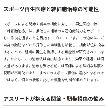
肌育注射
スポーツ再生医療と幹細胞治療の可能性
FACE
スポーツによる関節や靭帯の損傷に対して、再生医療、特に
目元
「幹細胞治療」は、損傷した組織の自己治癒能力をサポート
鼻
し、修復を促すことを目指すアプローチです。この治療は、ご
自身の脂肪などから採取した幹細胞を培養し、損傷部位に投与
口唇
することで、組織の再生を後押しする可能性が研究されていま
顎
す。ただし、この治療法は自由診療であり、効果や経過には個
人差があります。治療を受ける前には医師による詳細な診察と
糸リフト
説明が不可欠であり、すべてのスポーツ損傷に適応となるわけ
フェイス
ではなく、個々の状態に応じた慎重な判断が求められます。
BODY
アスリートが抱える関節・靭帯損傷の悩み
豊胸