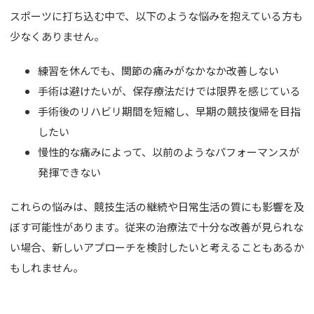
バスト
スポーツに打ち込む中で、以下のような悩みを抱えている方も
少なくありません。
脂肪吸引
婦人科形
練習を休んでも、関節の痛みがなかなか改善しない
手術は避けたいが、保存療法だけでは限界を感じている
OTHER 
手術後のリハビリ期間を短縮し、早期の競技復帰を目指
したい
美容点滴
慢性的な痛みによって、以前のようなパフォーマンスが
AGA・F
発揮できない
痩身処方
これらの悩みは、競技生活の継続や日常生活の質にも影響を及
美白内服
ぼす可能性があります。従来の治療法で十分な改善が見られな
い場合、新しいアプローチを検討したいと考えることもあるか
Eve V 
もしれません。
ドクター
サプリ