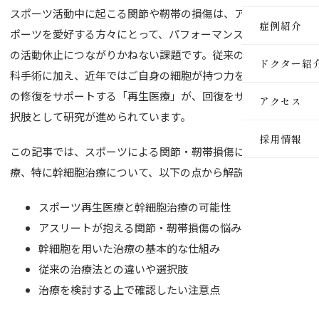
スポーツ活動中に起こる関節や靭帯の損傷は、アスリートやス
医療脱毛
症例紹介
ポーツを愛好する方々にとって、パフォーマンスの低下や長期
ルメッカ
の活動休止につながりかねない課題です。従来の保存療法や外
ドクター紹
科手術に加え、近年ではご自身の細胞が持つ力を活用して組織
ピーリン
の修復をサポートする「再生医療」が、回復をサポートする選
アクセス
イオン導
択肢として研究が進められています。
採用情報
レーザー
この記事では、スポーツによる関節・靭帯損傷に対する再生医
療、特に幹細胞治療について、以下の点から解説します。
インモー
ダーマペ
スポーツ再生医療と幹細胞治療の可能性
アスリートが抱える関節・靭帯損傷の悩み
セルサー
幹細胞を用いた治療の基本的な仕組み
ヒアルロ
従来の治療法との違いや選択肢
治療を検討する上で確認したい注意点
ボトック