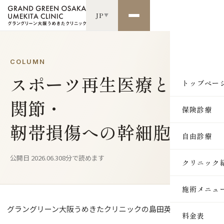
JP
▼
COLUMN
スポーツ再生医療とは？
トップペー
関節・
保険診療
靭帯損傷への幹細胞治療
自由診療
公開日 2026.06.30
8分で読めます
クリニック
施術メニュ
グラングリーン大阪うめきたクリニックの島田英徳です。
SKIN
料金表