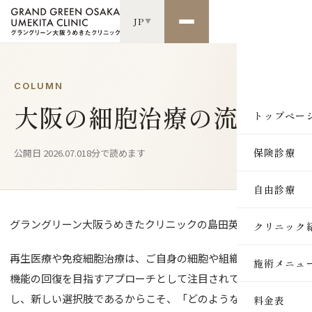
JP
▼
COLUMN
大阪の細胞治療の流れ
トップペー
保険診療
公開日 2026.07.01
8分で読めます
自由診療
グラングリーン大阪うめきたクリニックの島田英徳です。
クリニック
再生医療や免疫細胞治療は、ご自身の細胞や組織を用いて身体
施術メニュ
機能の回復を目指すアプローチとして注目されています。しか
し、新しい選択肢であるからこそ、「どのような流れで治療が
SKIN
料金表