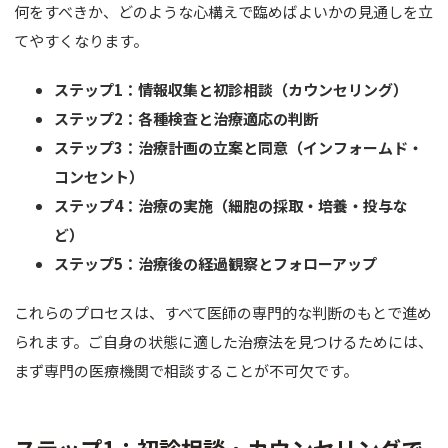
何をすべきか、どのような心構えで臨めばよいかの見通しを立
肌育注射
てやすくなります。
FACE
ステップ1：情報収集と初診相談（カウンセリング）
目元
ステップ2：各種検査と治療適応の判断
ステップ3：治療計画の立案と同意（インフォームド・
鼻
コンセント）
口唇
ステップ4：治療の実施（細胞の採取・培養・投与な
ど）
顎
ステップ5：治療後の経過観察とフォローアップ
糸リフト
これらのプロセスは、すべて医師の専門的な判断のもとで進め
フェイス
られます。ご自身の状態に適した治療法を見つけるためには、
まず専門の医療機関で相談することが不可欠です。
BODY
豊胸