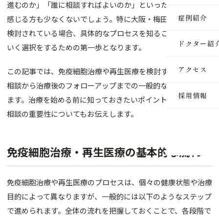
進むのか」「誰に相談すればよいのか」といった疑問や不安を
医療脱毛
症例紹介
感じる方も少なくないでしょう。特に大阪・梅田周辺で治療を
検討されている場合、具体的なプロセスを知ることは、納得の
ルメッカ
ドクター紹
いく選択をするための第一歩となります。
ピーリン
アクセス
この記事では、免疫細胞治療や再生医療を検討する際の、初診
イオン導
相談から治療後のフォローアップまでの一般的な流れを解説し
採用情報
レーザー
ます。治療を始める前に知っておきたいポイントや、医師との
相談の重要性についてもお伝えします。
インモー
ダーマペ
免疫細胞治療・再生医療の基本的な流れ
セルサー
免疫細胞治療や再生医療のプロセスは、個々の健康状態や治療
ヒアルロ
目的によって異なりますが、一般的には以下のようなステップ
ボトック
で進められます。全体の流れを把握しておくことで、各段階で