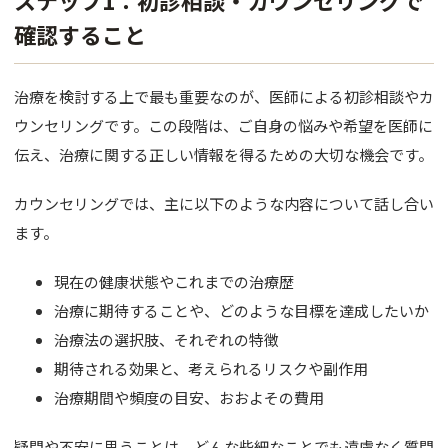
ステップ1：初診相談・カウンセリングで
バスト
確認すること
脂肪吸引
治療を検討する上で最も重要なのが、医師による初診相談やカ
婦人科形
ウンセリングです。この段階は、ご自身の悩みや希望を医師に
OTHER 
伝え、治療に関する正しい情報を得るための大切な機会です。
美容点滴
カウンセリングでは、主に以下のような内容について話し合い
AGA・F
ます。
痩身処方
現在の健康状態やこれまでの治療歴
治療に期待することや、どのような目標を達成したいか
美白内服
治療法の選択肢、それぞれの特徴
Eve V 
期待される効果と、考えられるリスクや副作用
治療期間や頻度の目安、おおよその費用
ドクター
サプリ
疑問や不安に思うことは、どんな些細なことでも遠慮なく質問