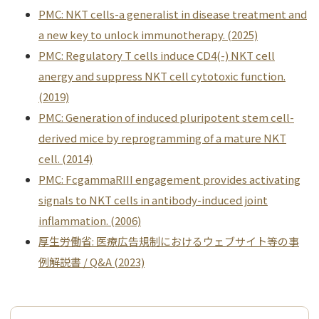
PMC: NKT cells-a generalist in disease treatment and
a new key to unlock immunotherapy. (2025)
PMC: Regulatory T cells induce CD4(-) NKT cell
anergy and suppress NKT cell cytotoxic function.
(2019)
PMC: Generation of induced pluripotent stem cell-
derived mice by reprogramming of a mature NKT
cell. (2014)
PMC: FcgammaRIII engagement provides activating
signals to NKT cells in antibody-induced joint
inflammation. (2006)
厚生労働省: 医療広告規制におけるウェブサイト等の事
例解説書 / Q&A (2023)