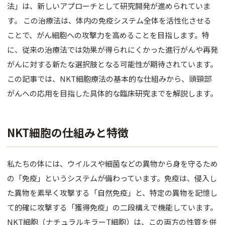
バスト
法」は、新しいアプローチとして研究開発が進められていま
す。 この治療法は、体内の免疫システム全体を活性化させる
脂肪吸引
ことで、がん細胞への攻撃力を高めることを目指します。特
に、従来の治療法では効果が得られにくかった進行がんや再発
婦人科形
がんに対する新たな選択肢となる可能性が期待されています。
OTHER 
この記事では、NKT細胞療法の基本的な仕組みから、頭頸部
がんへの応用を目指した具体的な臨床研究までを解説します。
美容点滴
AGA・F
NKT細胞の仕組みと特徴
痩身処方
美白内服
私たちの体には、ウイルスや細菌などの異物から身を守るため
の「免疫」というシステムが備わっています。免疫は、侵入し
Eve V 
た異物を素早く攻撃する「自然免疫」と、特定の異物を記憶し
ドクター
て的確に攻撃する「獲得免疫」の二段構えで機能しています。
サプリ
NKT細胞（ナチュラルキラーT細胞）は、この両方の性質を併