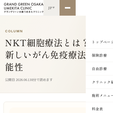
JP
▼
COLUMN
NKT細胞療法とは？
トップペー
新しいがん免疫療法の可
保険診療
能性
自由診療
公開日 2026.06.13
8分で読めます
クリニック
施術メニュ
SKIN
料金表