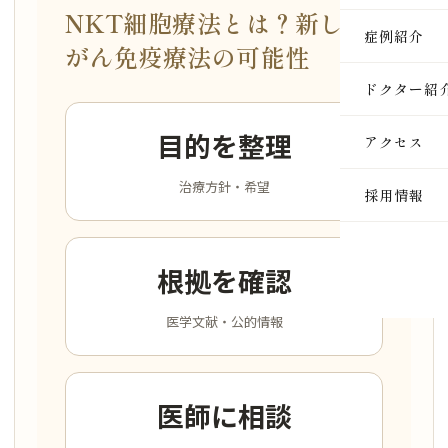
NKT細胞療法とは？新しい
医療脱毛
症例紹介
がん免疫療法の可能性
ルメッカ
ドクター紹
ピーリン
目的を整理
アクセス
イオン導
治療方針・希望
採用情報
レーザー
インモー
根拠を確認
ダーマペ
医学文献・公的情報
セルサー
ヒアルロ
医師に相談
ボトック