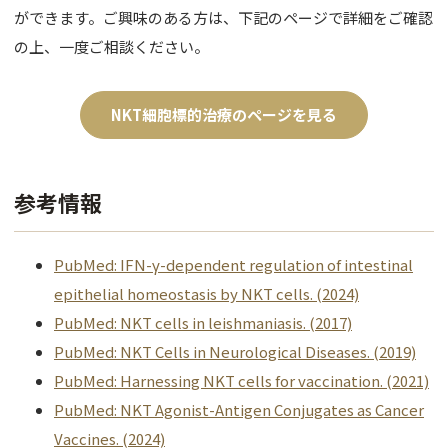
ができます。ご興味のある方は、下記のページで詳細をご確認
の上、一度ご相談ください。
NKT細胞標的治療のページを見る
参考情報
PubMed: IFN-γ-dependent regulation of intestinal
epithelial homeostasis by NKT cells. (2024)
PubMed: NKT cells in leishmaniasis. (2017)
PubMed: NKT Cells in Neurological Diseases. (2019)
PubMed: Harnessing NKT cells for vaccination. (2021)
PubMed: NKT Agonist-Antigen Conjugates as Cancer
Vaccines. (2024)