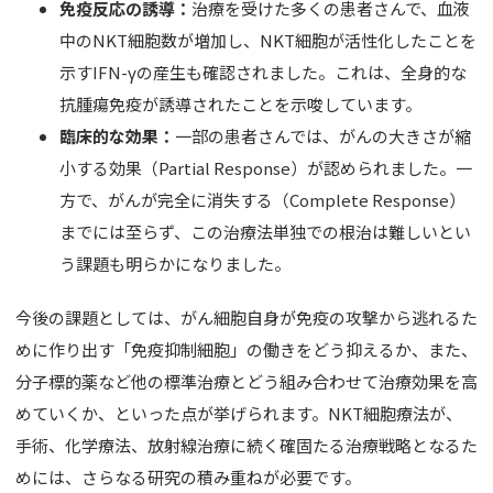
免疫反応の誘導：
治療を受けた多くの患者さんで、血液
中のNKT細胞数が増加し、NKT細胞が活性化したことを
示すIFN-γの産生も確認されました。これは、全身的な
抗腫瘍免疫が誘導されたことを示唆しています。
臨床的な効果：
一部の患者さんでは、がんの大きさが縮
小する効果（Partial Response）が認められました。一
方で、がんが完全に消失する（Complete Response）
までには至らず、この治療法単独での根治は難しいとい
う課題も明らかになりました。
今後の課題としては、がん細胞自身が免疫の攻撃から逃れるた
めに作り出す「免疫抑制細胞」の働きをどう抑えるか、また、
分子標的薬など他の標準治療とどう組み合わせて治療効果を高
めていくか、といった点が挙げられます。NKT細胞療法が、
手術、化学療法、放射線治療に続く確固たる治療戦略となるた
めには、さらなる研究の積み重ねが必要です。