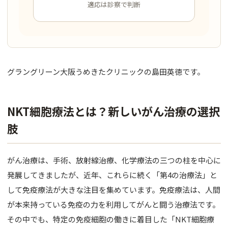
適応は診察で判断
肌育注射
FACE
目元
グラングリーン大阪うめきたクリニックの島田英徳です。
鼻
口唇
NKT細胞療法とは？新しいがん治療の選択
顎
肢
糸リフト
がん治療は、手術、放射線治療、化学療法の三つの柱を中心に
フェイス
発展してきましたが、近年、これらに続く「第4の治療法」と
BODY
して免疫療法が大きな注目を集めています。免疫療法は、人間
が本来持っている免疫の力を利用してがんと闘う治療法です。
豊胸
その中でも、特定の免疫細胞の働きに着目した「NKT細胞療