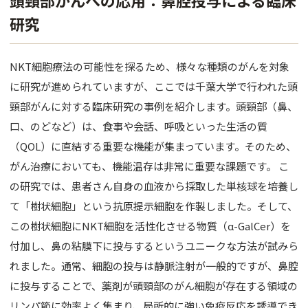
頭頸部がんへの応用：鼻腔投与による臨床
研究
NKT細胞療法の可能性を探るため、様々な種類のがんを対象
に研究が進められていますが、ここでは千葉大学で行われた頭
頸部がんに対する臨床研究の事例を紹介します。頭頸部（鼻、
口、のどなど）は、食事や会話、呼吸といった生活の質
（QOL）に直結する重要な機能が集まっています。そのため、
がん治療においても、機能温存は非常に重要な課題です。 こ
の研究では、患者さん自身の血液から採取した単核球を培養し
て「樹状細胞」という抗原提示細胞を作製しました。そして、
この樹状細胞にNKT細胞を活性化させる物質（α-GalCer）を
付加し、鼻の粘膜下に投与するというユニークな方法が試みら
れました。通常、細胞の投与は静脈注射が一般的ですが、鼻腔
に投与することで、薬剤が頭頸部のがん細胞が存在する領域の
リンパ節に効率よく集まり、局所的に強い免疫反応を誘導でき