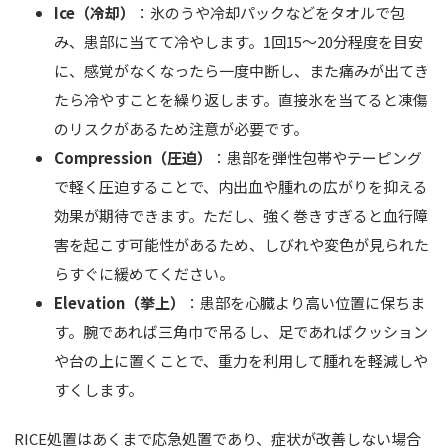
バスト
Ice（冷却）
：氷のうや冷却パックなどをタオルで包
み、患部に当てて冷やします。1回15〜20分程度を目安
脂肪吸引
に、感覚がなくなったら一度中断し、また痛みが出てき
婦人科形
たら冷やすことを繰り返します。直接氷を当てると凍傷
のリスクがあるため注意が必要です。
OTHER 
Compression（圧迫）
：患部を弾性包帯やテーピング
で軽く圧迫することで、内出血や腫れの広がりを抑える
美容点滴
効果が期待できます。ただし、強く巻きすぎると血行障
AGA・F
害を起こす可能性があるため、しびれや変色が見られた
らすぐに緩めてください。
痩身処方
Elevation（挙上）
：患部を心臓より高い位置に保ちま
美白内服
す。腕であれば三角巾で吊るし、足であればクッション
や台の上に置くことで、重力を利用して腫れを軽減しや
Eve V 
すくします。
ドクター
サプリ
RICE処置はあくまで応急処置であり、症状が改善しない場合