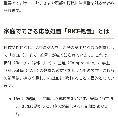
重要です。特に、お子さまや頭部の打撲には慎重な対応が求め
肌育注射
られます。
FACE
目元
家庭でできる応急処置「RICE処置」とは
鼻
打撲や捻挫など、急性のケガをした際の基本的な応急処置とし
口唇
て「RICE（ライス）処置」が広く知られています。これは、
安静（Rest）、冷却（Ice）、圧迫（Compression）、挙上
顎
（Elevation）の4つの処置の頭文字をとったものです。これら
糸リフト
の処置は、痛みや腫れ、内出血を抑制することを目的としてい
ます。
フェイス
BODY
Rest（安静）
：損傷した部位を動かさず、安静に保ちま
す。無理に動かすと、症状が悪化する可能性がありま
豊胸
す。