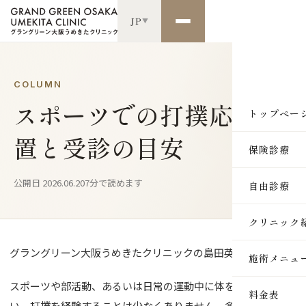
JP
▼
COLUMN
スポーツでの打撲応急処
トップペー
置と受診の目安
保険診療
公開日 2026.06.20
7分で読めます
自由診療
クリニック
グラングリーン大阪うめきたクリニックの島田英徳です。
施術メニュ
スポーツや部活動、あるいは日常の運動中に体をぶつけてしま
SKIN
料金表
い、打撲を経験することは少なくありません。多くの場合、軽