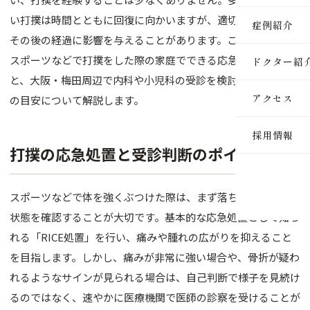
医療脱毛
い打撲は時間とともに回復に向かいますが、適切な初期対応が
症例紹介
その後の経過に影響を与えることがあります。この記事では、
ルメッカ
スポーツなどで打撲をした際の家庭でできる応急処置の基本
ドクター紹
ピーリン
と、大阪・梅田周辺で内科や小児科の受診を検討するべき症状
アクセス
の目安について解説します。
イオン導
採用情報
レーザー
打撲の応急処置と受診判断のポイント
インモー
スポーツなどで体を強くぶつけた際は、まず落ち着いて患部の
ダーマペ
状態を確認することが大切です。基本的な応急処置として知ら
セルサー
れる「RICE処置」を行い、痛みや腫れの広がりを抑えること
を目指します。しかし、痛みが非常に強い場合や、骨折が疑わ
ヒアルロ
れるようなサインが見られる場合は、自己判断で様子を見続け
ボトック
るのではなく、速やかに医療機関で医師の診察を受けることが