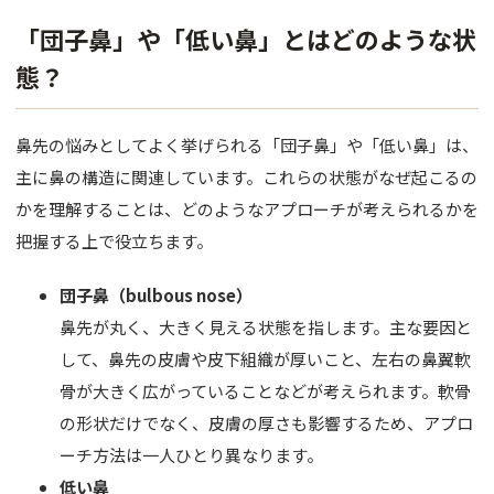
肌育注射
「団子鼻」や「低い鼻」とはどのような状
FACE
態？
目元
鼻先の悩みとしてよく挙げられる「団子鼻」や「低い鼻」は、
鼻
主に鼻の構造に関連しています。これらの状態がなぜ起こるの
かを理解することは、どのようなアプローチが考えられるかを
口唇
把握する上で役立ちます。
顎
団子鼻（bulbous nose）
糸リフト
鼻先が丸く、大きく見える状態を指します。主な要因と
して、鼻先の皮膚や皮下組織が厚いこと、左右の鼻翼軟
フェイス
骨が大きく広がっていることなどが考えられます。軟骨
BODY
の形状だけでなく、皮膚の厚さも影響するため、アプロ
ーチ方法は一人ひとり異なります。
豊胸
低い鼻