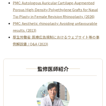
PMC: Autologous Auricular Cartilage-Augmented
Porous High-Density Polyethylene Grafts for Nasal
Tip Plasty in Female Revision Rhinoplasty. (2026)
PMC: Aesthetic rhinoplasty: Avoiding unfavourable
results. (2013)
厚生労働省: 医療広告規制におけるウェブサイト等の事
例解説書 / Q&A (2023)
監修医師紹介