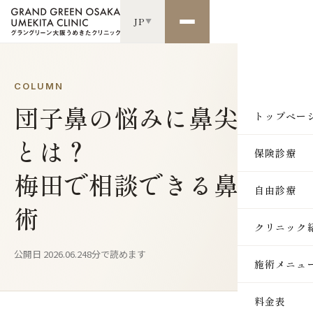
JP
▼
COLUMN
団子鼻の悩みに鼻尖形成
トップペー
とは？
保険診療
梅田で相談できる鼻の施
自由診療
術
クリニック
公開日 2026.06.24
8分で読めます
施術メニュ
SKIN
料金表