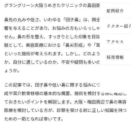
グラングリーン大阪うめきたクリニックの島田英徳です。
医療脱毛
症例紹介
鼻先の丸みや低さ、いわゆる「団子鼻」は、顔全体の印象に影
ルメッカ
ドクター紹
響を与えることがあり、お悩みの方もいらっしゃるかもしれま
ピーリン
せん。鼻の形を整え、すっきりとした印象を目指すための選択
アクセス
肢として、美容医療における「鼻尖形成」や「耳介軟骨移植」
イオン導
といった施術が考えられます。しかし、どのような施術なの
採用情報
レーザー
か、自分に適しているのか、不安や疑問も多いのではないでし
ょうか。
インモー
ダーマペ
この記事では、団子鼻や低い鼻に関する悩みについて、鼻尖形
成や耳介軟骨移植の基本的な概要、施術を検討する際に確認し
セルサー
ておきたいポイントを解説します。大阪・梅田周辺で鼻の美容
医療を検討している方が、診察を受ける前に正しい知識を持つ
ヒアルロ
ための一助となれば幸いです。
ボトック