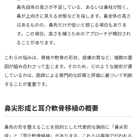
バスト
鼻先自体の高さが不足している、あるいは鼻柱が短く、
鼻が上向きに見える状態などを指します。鼻全体の高さ
脂肪吸引
はあるものの、鼻先だけが低いと感じる場合もありま
婦人科形
す。この場合、高さを補うためのアプローチが検討され
ることがあります。
OTHER 
これらの悩みは、骨格や軟骨の形状、皮膚の質など、複数の要
美容点滴
因が組み合わさって生じます。そのため、どのような施術が適
AGA・F
しているかは、医師による専門的な診察と評価に基づいて判断
することが重要です。
痩身処方
美白内服
鼻尖形成と耳介軟骨移植の概要
Eve V 
ドクター
鼻先の形を整えることを目的とした代表的な施術に「鼻尖形
サプリ
成」と「耳介軟骨移植」があります。これらは単独で行われる