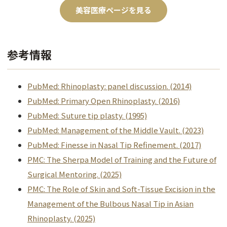
美容医療ページを見る
参考情報
PubMed: Rhinoplasty: panel discussion. (2014)
PubMed: Primary Open Rhinoplasty. (2016)
PubMed: Suture tip plasty. (1995)
PubMed: Management of the Middle Vault. (2023)
PubMed: Finesse in Nasal Tip Refinement. (2017)
PMC: The Sherpa Model of Training and the Future of
Surgical Mentoring. (2025)
PMC: The Role of Skin and Soft-Tissue Excision in the
Management of the Bulbous Nasal Tip in Asian
Rhinoplasty. (2025)