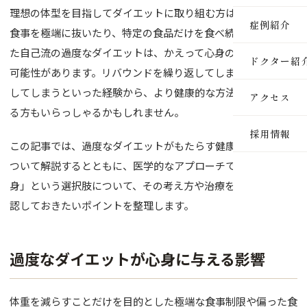
理想の体型を目指してダイエットに取り組む方は多いですが、
医療脱毛
症例紹介
食事を極端に抜いたり、特定の食品だけを食べ続けたりといっ
ルメッカ
た自己流の過度なダイエットは、かえって心身の健康を損なう
ドクター紹
可能性があります。リバウンドを繰り返してしまう、体調を崩
ピーリン
してしまうといった経験から、より健康的な方法を模索してい
アクセス
イオン導
る方もいらっしゃるかもしれません。
採用情報
レーザー
この記事では、過度なダイエットがもたらす健康上のリスクに
ついて解説するとともに、医学的なアプローチである「医療痩
インモー
身」という選択肢について、その考え方や治療を受ける前に確
ダーマペ
認しておきたいポイントを整理します。
セルサー
過度なダイエットが心身に与える影響
ヒアルロ
ボトック
体重を減らすことだけを目的とした極端な食事制限や偏った食