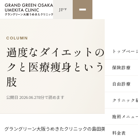
JP
▼
COLUMN
過度なダイエットのリス
トップペー
クと医療痩身という選択
保険診療
肢
自由診療
公開日 2026.06.27
8分で読めます
クリニック
施術メニュ
グラングリーン大阪うめきたクリニックの島田英徳です。
SKIN
料金表