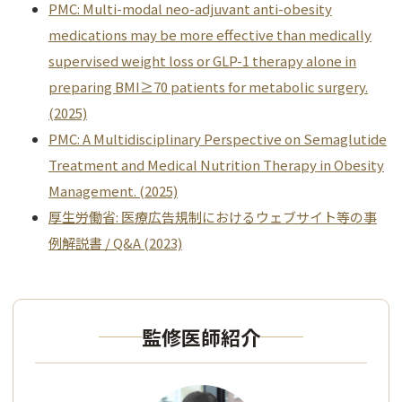
PMC: Multi-modal neo-adjuvant anti-obesity
medications may be more effective than medically
supervised weight loss or GLP-1 therapy alone in
preparing BMI≥70 patients for metabolic surgery.
(2025)
PMC: A Multidisciplinary Perspective on Semaglutide
Treatment and Medical Nutrition Therapy in Obesity
Management. (2025)
厚生労働省: 医療広告規制におけるウェブサイト等の事
例解説書 / Q&A (2023)
監修医師紹介