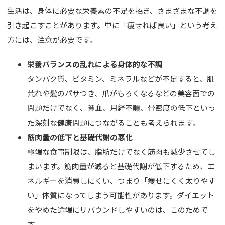
肌育注射
生活は、身体に必要な栄養素の不足を招き、さまざまな不調を
引き起こすことがあります。単に「痩せれば良い」という考え
FACE
方には、注意が必要です。
目元
栄養バランスの乱れによる身体的な不調
鼻
タンパク質、ビタミン、ミネラルなどが不足すると、肌
荒れや髪のパサつき、爪がもろくなるなどの美容面での
口唇
問題だけでなく、貧血、月経不順、骨密度の低下といっ
顎
た深刻な健康問題につながることも考えられます。
筋肉量の低下と基礎代謝の悪化
糸リフト
極端な食事制限は、脂肪だけでなく筋肉も減少させてし
フェイス
まいます。筋肉量が減ると基礎代謝が低下するため、エ
ネルギーを消費しにくい、つまり「痩せにくく太りやす
BODY
い」体質になってしまう可能性があります。ダイエット
豊胸
をやめた途端にリバウンドしやすいのは、このためで
す。