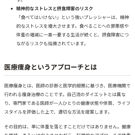
バスト
精神的なストレスと摂食障害のリスク
脂肪吸引
「食べてはいけない」という強いプレッシャーは、精神
的なストレスを増大させます。食べることへの罪悪感や
婦人科形
体重の増減に一喜一憂する生活が続くと、摂食障害につ
ながるリスクも指摘されています。
OTHER 
美容点滴
医療痩身というアプローチとは
AGA・F
痩身処方
医療痩身とは、医師の診断と医学的根拠に基づき、医療機関で
行われる痩身治療のことです。自己流のダイエットとは異な
美白内服
り、専門家である医師が一人ひとりの健康状態や体質、ライフ
Eve V 
スタイルを評価した上で、適切な方法を提案します。
ドクター
その目的は、単に体重を落とすことだけではありません。健康
サプリ