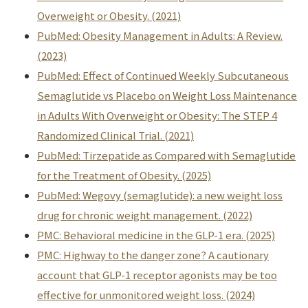
Overweight or Obesity. (2021)
PubMed: Obesity Management in Adults: A Review.
(2023)
PubMed: Effect of Continued Weekly Subcutaneous
Semaglutide vs Placebo on Weight Loss Maintenance
in Adults With Overweight or Obesity: The STEP 4
Randomized Clinical Trial. (2021)
PubMed: Tirzepatide as Compared with Semaglutide
for the Treatment of Obesity. (2025)
PubMed: Wegovy (semaglutide): a new weight loss
drug for chronic weight management. (2022)
PMC: Behavioral medicine in the GLP-1 era. (2025)
PMC: Highway to the danger zone? A cautionary
account that GLP-1 receptor agonists may be too
effective for unmonitored weight loss. (2024)