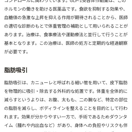
コントロールに関わっています。GLP-1受容体作動薬は、この
ホルモンの働きを助ける医薬品です。食欲を抑制する効果や、
血糖値の急激な上昇を抑える作用が期待されることから、医師
の適切な診断のもとで体重管理の補助として用いられることが
あります。治療は、食事療法や運動療法と並行して行うことが
基本となります。この治療は、医師の処方と定期的な経過観察
が必要です。
脂肪吸引
脂肪吸引は、カニューレと呼ばれる細い管を用いて、皮下脂肪
を物理的に吸引・除去する外科的な処置です。体重を全体的に
減らすというよりは、お腹、太もも、二の腕など、特定の部位
の脂肪を減らし、ボディラインを整えることを目的として行わ
れます。効果が分かりやすい一方で、手術であるためダウンタ
イム（腫れや内出血など）があり、身体への負担やリスクも伴