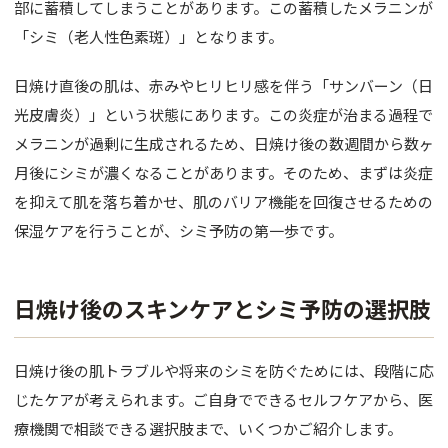
部に蓄積してしまうことがあります。この蓄積したメラニンが
バスト
「シミ（老人性色素斑）」となります。
脂肪吸引
日焼け直後の肌は、赤みやヒリヒリ感を伴う「サンバーン（日
婦人科形
光皮膚炎）」という状態にあります。この炎症が治まる過程で
メラニンが過剰に生成されるため、日焼け後の数週間から数ヶ
OTHER 
月後にシミが濃くなることがあります。そのため、まずは炎症
美容点滴
を抑えて肌を落ち着かせ、肌のバリア機能を回復させるための
保湿ケアを行うことが、シミ予防の第一歩です。
AGA・F
痩身処方
日焼け後のスキンケアとシミ予防の選択肢
美白内服
Eve V 
日焼け後の肌トラブルや将来のシミを防ぐためには、段階に応
じたケアが考えられます。ご自身でできるセルフケアから、医
ドクター
療機関で相談できる選択肢まで、いくつかご紹介します。
サプリ