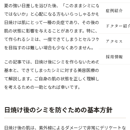
夏の強い日差しを浴びた後、「このままシミになってしまうの
医療脱毛
症例紹介
ではないか」と心配になる方もいらっしゃるかもしれません。
ルメッカ
日焼けは肌にとって一種の炎症であり、その後のケアが将来の
ドクター紹
肌の状態に影響を与えることがあります。特に、紫外線によっ
ピーリン
て作られるシミは、一度できてしまうとセルフケアだけで改善
アクセス
イオン導
を目指すのは難しい場合も少なくありません。
採用情報
レーザー
この記事では、日焼け後にシミを作らないためのスキンケアの
基本と、できてしまったシミに対する美容医療の選択肢につい
インモー
て解説します。ご自身の肌の状態を正しく理解し、適切な対策
ダーマペ
を考えるための一助となれば幸いです。
セルサー
日焼け後のシミを防ぐための基本方針
ヒアルロ
ボトック
日焼け後の肌は、紫外線によるダメージで非常にデリケートな