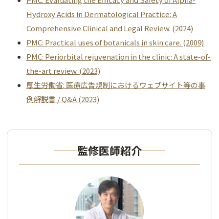
Hydroxy Acids in Dermatological Practice: A
Comprehensive Clinical and Legal Review. (2024)
PMC: Practical uses of botanicals in skin care. (2009)
PMC: Periorbital rejuvenation in the clinic: A state-of-
the-art review. (2023)
厚生労働省: 医療広告規制におけるウェブサイト等の事
例解説書 / Q&A (2023)
監修医師紹介