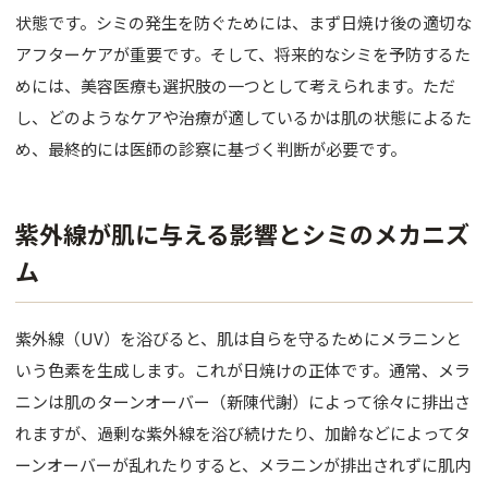
肌育注射
状態です。シミの発生を防ぐためには、まず日焼け後の適切な
アフターケアが重要です。そして、将来的なシミを予防するた
FACE
めには、美容医療も選択肢の一つとして考えられます。ただ
目元
し、どのようなケアや治療が適しているかは肌の状態によるた
め、最終的には医師の診察に基づく判断が必要です。
鼻
口唇
紫外線が肌に与える影響とシミのメカニズ
顎
ム
糸リフト
紫外線（UV）を浴びると、肌は自らを守るためにメラニンと
フェイス
いう色素を生成します。これが日焼けの正体です。通常、メラ
ニンは肌のターンオーバー（新陳代謝）によって徐々に排出さ
BODY
れますが、過剰な紫外線を浴び続けたり、加齢などによってタ
豊胸
ーンオーバーが乱れたりすると、メラニンが排出されずに肌内