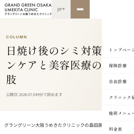
JP
▼
COLUMN
日焼け後のシミ対策スキ
トップペー
ンケアと美容医療の選択
保険診療
肢
自由診療
公開日 2026.07.04
9分で読めます
クリニック
施術メニュ
グラングリーン大阪うめきたクリニックの島田英徳です。
SKIN
料金表