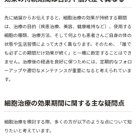
肌育注射
先に結論からお伝えすると、細胞治療の効果が持続する期間
FACE
は、治療の目的（疾患治療、美容、健康維持など）、使用する
目元
細胞の種類、治療方法、そして何よりも患者さんご自身の体の
状態や生活習慣によって大きく異なります。そのため、「誰で
鼻
も必ずこの期間だけ効果が続く」と一概に断定することはでき
口唇
ません。治療後の経過を良好に保つためには、定期的なフォロ
ーアップや適切なメンテナンスが重要になると考えられていま
顎
す。
糸リフト
フェイス
細胞治療の効果期間に関する主な疑問点
BODY
細胞治療を検討する際、多くの方が以下のような点について知
豊胸
りたいと考えています。