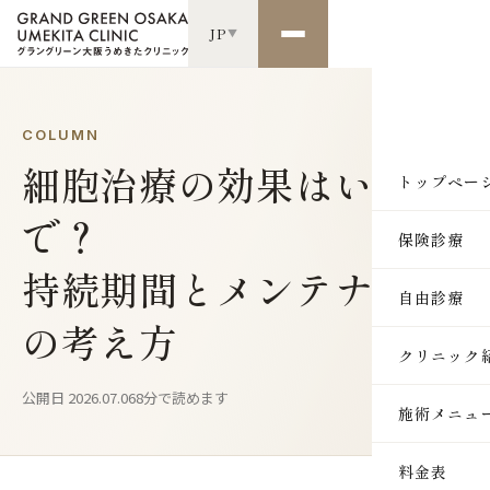
JP
▼
COLUMN
細胞治療の効果はいつま
トップペー
で？
保険診療
持続期間とメンテナンス
自由診療
の考え方
クリニック
公開日 2026.07.06
8分で読めます
施術メニュ
SKIN
料金表