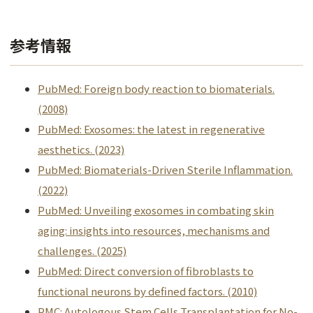
参考情報
PubMed: Foreign body reaction to biomaterials.
(2008)
PubMed: Exosomes: the latest in regenerative
aesthetics. (2023)
PubMed: Biomaterials-Driven Sterile Inflammation.
(2022)
PubMed: Unveiling exosomes in combating skin
aging: insights into resources, mechanisms and
challenges. (2025)
PubMed: Direct conversion of fibroblasts to
functional neurons by defined factors. (2010)
PMC: Autologous Stem Cells Transplantation for No-