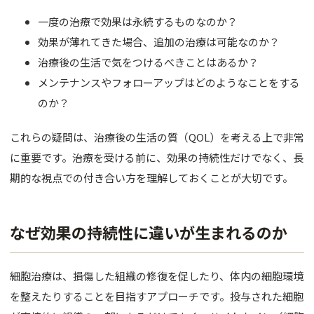
バスト
一度の治療で効果は永続するものなのか？
脂肪吸引
効果が薄れてきた場合、追加の治療は可能なのか？
治療後の生活で気をつけるべきことはあるか？
婦人科形
メンテナンスやフォローアップはどのようなことをする
OTHER 
のか？
美容点滴
これらの疑問は、治療後の生活の質（QOL）を考える上で非常
に重要です。治療を受ける前に、効果の持続性だけでなく、長
AGA・F
期的な視点での付き合い方を理解しておくことが大切です。
痩身処方
美白内服
なぜ効果の持続性に違いが生まれるのか
Eve V 
細胞治療は、損傷した組織の修復を促したり、体内の細胞環境
ドクター
を整えたりすることを目指すアプローチです。投与された細胞
サプリ