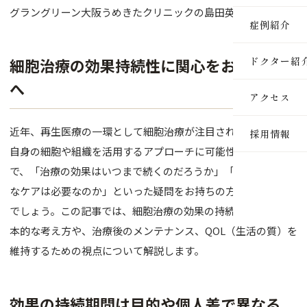
グラングリーン大阪うめきたクリニックの島田英徳です。
医療脱毛
症例紹介
ルメッカ
細胞治療の効果持続性に関心をお持ちの方
ドクター紹
ピーリン
へ
アクセス
イオン導
近年、再生医療の一環として細胞治療が注目されています。ご
採用情報
レーザー
自身の細胞や組織を活用するアプローチに可能性を感じる一方
インモー
で、「治療の効果はいつまで続くのだろうか」「治療後に特別
なケアは必要なのか」といった疑問をお持ちの方も少なくない
ダーマペ
でしょう。この記事では、細胞治療の効果の持続性に関する基
セルサー
本的な考え方や、治療後のメンテナンス、QOL（生活の質）を
維持するための視点について解説します。
ヒアルロ
ボトック
効果の持続期間は目的や個人差で異なる