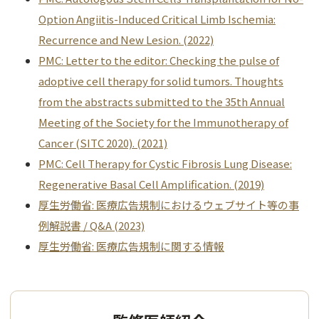
Option Angiitis-Induced Critical Limb Ischemia:
Recurrence and New Lesion. (2022)
PMC: Letter to the editor: Checking the pulse of
adoptive cell therapy for solid tumors. Thoughts
from the abstracts submitted to the 35th Annual
Meeting of the Society for the Immunotherapy of
Cancer (SITC 2020). (2021)
PMC: Cell Therapy for Cystic Fibrosis Lung Disease:
Regenerative Basal Cell Amplification. (2019)
厚生労働省: 医療広告規制におけるウェブサイト等の事
例解説書 / Q&A (2023)
厚生労働省: 医療広告規制に関する情報