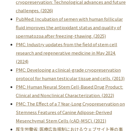
cryopreservation: Technological advances and future
challenges. (2026)
PubMed: Incubation of semen with human follicular
fluid improves the antioxidant status and quality of
spermatozoa after freezing-thawing. (2025)
PMC: Industry updates from the field of stem cell
research and regenerative medicine in May 2024.
(2024)
PMC: Developing a clinical-grade cryopreservation
protocol for human testicular tissue and cells. (2013)
PMC: Human Neural Stem Cell-Based Drug Product:
Clinical and Nonclinical Characterization. (2022)
PMC: The Effect of a 7 Year-Long Cryopreservation on
Stemness Features of Canine Adipose-Derived
Mesenchymal Stem Cells (cAD-MSC). (2021)
厚生労働省: 医療広告規制におけるウェブサイト等の事