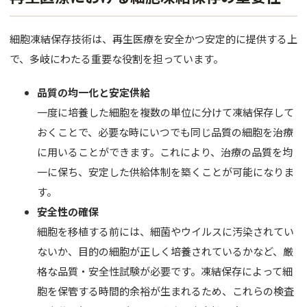
バスト
脂肪吸引
細胞凍結保存技術は、再生医療を安全かつ安定的に提供する上
で、多岐にわたる重要な役割を担っています。
婦人科形
品質の均一化と安定供給
OTHER 
一度に培養した細胞を複数の単位に分けて凍結保存して
美容点滴
おくことで、必要な時にいつでも同じ品質の細胞を治療
に用いることができます。これにより、治療の品質を均
AGA・F
一に保ち、安定した供給体制を築くことが可能になりま
痩身処方
す。
安全性の確保
美白内服
細胞を移植する前には、細菌やウイルスに汚染されてい
Eve V 
ないか、目的の細胞が正しく培養されているかなど、厳
格な品質・安全性試験が必要です。凍結保存によって細
ドクター
胞を保管する時間的余裕が生まれるため、これらの検査
サプリ