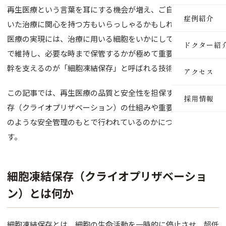
再生医療という言葉を耳にする機会が増え、ご自身の細胞を用
医療脱毛
症例紹介
いた治療に関心を持つ方もいらっしゃるかもしれません。再生
ルメッカ
医療の実現には、治療に用いる細胞をいかにして高品質な状態
ドクター紹
で維持し、必要な時まで保管するかが極めて重要です。その根
ピーリン
幹を支えるのが「細胞凍結保存」と呼ばれる技術です。
アクセス
イオン導
この記事では、再生医療の品質と安全性を担保する細胞凍結保
採用情報
レーザー
存（クライオプリザベーション）の仕組みや重要性、そしてど
のような安全管理のもとで行われているのかについて解説しま
インモー
す。
ダーマペ
セルサー
細胞凍結保存（クライオプリザベーショ
ン）とは何か
ヒアルロ
ボトック
細胞凍結保存とは、細胞の生命活動を一時的に停止させ、超低