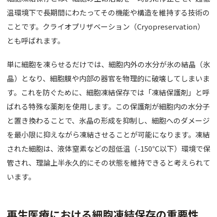
肌育注射
温環境下で長期間にわたってその機能や構造を維持する技術の
ことです。クライオプリザベーション（Cryopreservation）
FACE
とも呼ばれます。
目元
単に細胞を凍らせるだけでは、細胞内外の水分が氷の結晶（氷
鼻
晶）となり、細胞膜や内部の器官を物理的に破壊してしまいま
す。これを防ぐために、細胞凍結保存では「凍結保護剤」と呼
口唇
ばれる特殊な薬剤を使用します。この保護剤が細胞内の水分子
顎
と置き換わることで、氷晶の形成を抑制し、細胞へのダメージ
を最小限に抑えながら凍結させることが可能になります。凍結
糸リフト
された細胞は、液体窒素などの超低温（-150℃以下）環境で保
フェイス
管され、理論上半永久的にその状態を維持できると考えられて
います。
BODY
豊胸
再生医療における細胞凍結保存の重要性