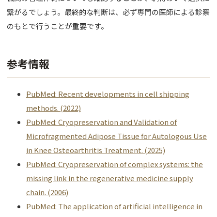
繋がるでしょう。最終的な判断は、必ず専門の医師による診察
のもとで行うことが重要です。
参考情報
PubMed: Recent developments in cell shipping
methods. (2022)
PubMed: Cryopreservation and Validation of
Microfragmented Adipose Tissue for Autologous Use
in Knee Osteoarthritis Treatment. (2025)
PubMed: Cryopreservation of complex systems: the
missing link in the regenerative medicine supply
chain. (2006)
PubMed: The application of artificial intelligence in