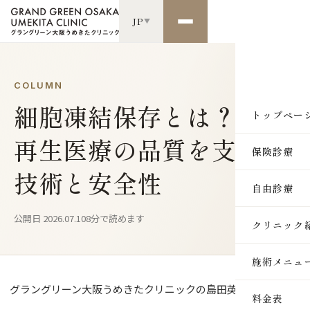
JP
▼
COLUMN
細胞凍結保存とは？
トップペー
再生医療の品質を支える
保険診療
技術と安全性
自由診療
公開日 2026.07.10
8分で読めます
クリニック
施術メニュ
グラングリーン大阪うめきたクリニックの島田英徳です。
SKIN
料金表