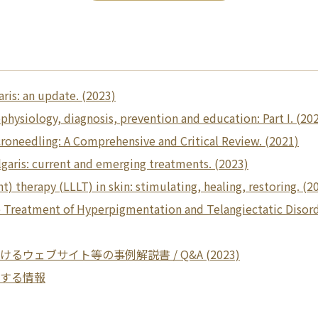
ris: an update. (2023)
hysiology, diagnosis, prevention and education: Part I. (20
oneedling: A Comprehensive and Critical Review. (2021)
garis: current and emerging treatments. (2023)
t) therapy (LLLT) in skin: stimulating, healing, restoring. (2
e Treatment of Hyperpigmentation and Telangiectatic Disor
るウェブサイト等の事例解説書 / Q&A (2023)
関する情報