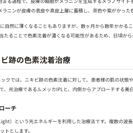
治まる過程で、皮膚の細胞がメラニンを生成するメラノサイト
メラニンが皮膚の表皮や真皮上層に蓄積し、茶色や紫がかった
お顔のお悩み
に自然に薄くなることもありますが、数ヶ月から数年かかるこ
当たることで色素沈着が濃くなる可能性があるため、日頃から
キビ跡の色素沈着治療
ニックでは、ニキビ跡の色素沈着に対して、患者様の肌の状態
て、光治療であるルメッカIPLと、内側からアプローチする美
リフト
プローチ
お身体のお悩み
ulsed Light）という光エネルギーを利用した治療法です。複
ットとします。