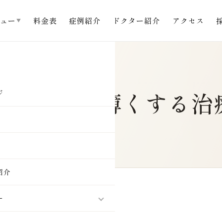
ュー
料金表
症例紹介
ドクター紹介
アクセス
▼
色素沈着を薄くする治
ジ
紹介
ックの島田英徳です。
ー